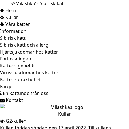
S*Milashka's Sibirisk katt
Toggle navigation
Hem
Kullar
Våra katter
Information
Sibirisk katt
Sibirisk katt och allergi
Hjärtsjukdomar hos katter
Förlossningen
Kattens genetik
Virussjukdomar hos katter
Kattens dräktighet
Färger
En kattunge från oss
Kontakt
Kullar
G2-kullen
Kullen föddes söndag den 17 april 2022. Till kullens