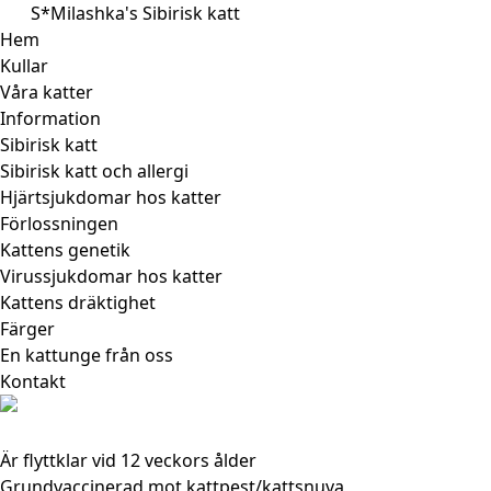
S*Milashka's Sibirisk katt
Toggle navigation
Hem
Kullar
Våra katter
Information
Sibirisk katt
Sibirisk katt och allergi
Hjärtsjukdomar hos katter
Förlossningen
Kattens genetik
Virussjukdomar hos katter
Kattens dräktighet
Färger
En kattunge från oss
Kontakt
Är flyttklar vid 12 veckors ålder
Grundvaccinerad mot kattpest/kattsnuva