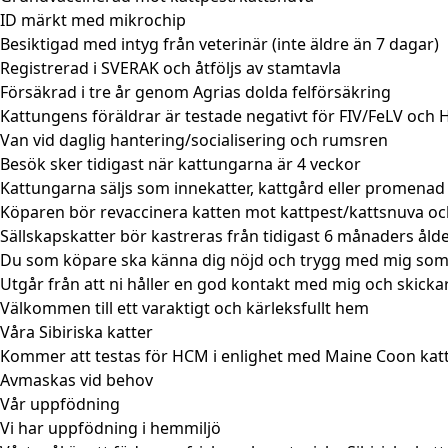
ID märkt med mikrochip
Besiktigad med intyg från veterinär (inte äldre än 7 dagar)
Registrerad i SVERAK och åtföljs av stamtavla
Försäkrad i tre år genom
Agrias
dolda felförsäkring
Kattungens föräldrar är testade negativt för FIV/FeLV o
Van vid daglig hantering/socialisering och rumsren
Besök sker tidigast när kattungarna är 4 veckor
Kattungarna säljs som innekatter, kattgård eller promenad 
Köparen bör revaccinera katten mot kattpest/kattsnuva och
Sällskapskatter bör kastreras från tidigast 6 månaders åld
Du som köpare ska känna dig nöjd och trygg med mig so
Utgår från att ni håller en god kontakt med mig och skickar
Välkommen till ett varaktigt och kärleksfullt hem
Våra Sibiriska katter
Kommer att testas för HCM i enlighet med
Maine Coon kat
Avmaskas vid behov
Vår uppfödning
Vi har uppfödning i hemmiljö