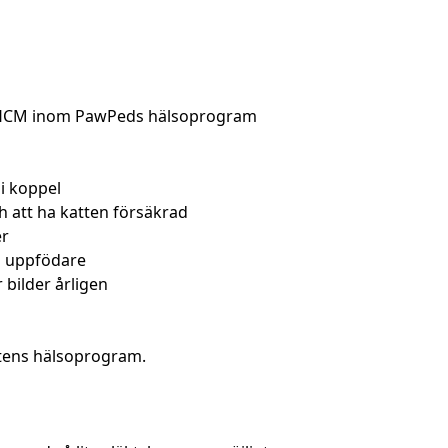
ch HCM inom PawPeds hälsoprogram
i koppel
 att ha katten försäkrad
er
m uppfödare
 bilder årligen
tens hälsoprogram.