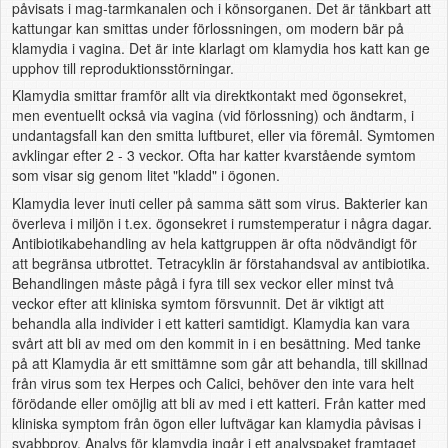
påvisats i mag-tarmkanalen och i könsorganen. Det är tänkbart att
kattungar kan smittas under förlossningen, om modern bär på
klamydia i vagina. Det är inte klarlagt om klamydia hos katt kan ge
upphov till reproduktionsstörningar.
Klamydia smittar framför allt via direktkontakt med ögonsekret,
men eventuellt också via vagina (vid förlossning) och ändtarm, i
undantagsfall kan den smitta luftburet, eller via föremål. Symtomen
avklingar efter 2 - 3 veckor. Ofta har katter kvarstående symtom
som visar sig genom litet "kladd" i ögonen.
Klamydia lever inuti celler på samma sätt som virus. Bakterier kan
överleva i miljön i t.ex. ögonsekret i rumstemperatur i några dagar.
Antibiotikabehandling av hela kattgruppen är ofta nödvändigt för
att begränsa utbrottet. Tetracyklin är förstahandsval av antibiotika.
Behandlingen måste pågå i fyra till sex veckor eller minst två
veckor efter att kliniska symtom försvunnit. Det är viktigt att
behandla alla individer i ett katteri samtidigt. Klamydia kan vara
svårt att bli av med om den kommit in i en besättning. Med tanke
på att Klamydia är ett smittämne som går att behandla, till skillnad
från virus som tex Herpes och Calici, behöver den inte vara helt
förödande eller omöjlig att bli av med i ett katteri. Från katter med
kliniska symptom från ögon eller luftvägar kan klamydia påvisas i
svabbprov. Analys för klamydia ingår i ett analyspaket framtaget