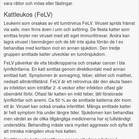
vara råttor och möss eller fästingar.
Kattleukos (FeLV)
Leukemi som orsakas av ett tumörvirus FeLV. Viruset sprids främst
via saliv, men finns även i urin och avföring. De flesta katter som
smittas bryter ner viruset med sitt eget immunförsvar. Andra kan
lagra viruset i benmärgen och de blir inte sjuka förrän de t ex
behandlas med kortison mot en annan sjukdom. Den tredje
gruppen smittade katter utvecklar en tumörsjukdom.
FeLV påverkar de vita blodkropparna och orsakar cancer i bla
lymfkörtlarna. En katt smittas genom direktkontakt med annan
smittad katt. Symptomen är avmagring, feber, slöhet och matthet,
nedsatt allmäntillstånd. FeLV är ett retrovirus där den akuta fasen
av infektion som inträffar 2 -6 veckor efter infektion oftast går
obemärkt förbi. Oftast får katten en mild feber, lätt förstorade
lymfkörtlar och anemi. Ca 50 % av de smittade katterna dör inom
ett år. Viruset kan också orsaka infertilitet. Många smittade katter
är helt symptom fria under längre tider. Sjukdomen kan behandlas
men värdet av de olika tillgängliga medicinerna har ej fullständigt
undersökts. Behandling måste vara mycket aggressiv och syfta till
att minska mängden virus hos katten.