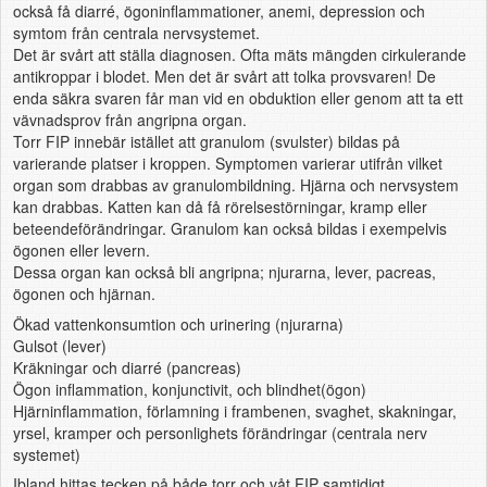
också få diarré, ögoninflammationer, anemi, depression och
symtom från centrala nervsystemet.
Det är svårt att ställa diagnosen. Ofta mäts mängden cirkulerande
antikroppar i blodet. Men det är svårt att tolka provsvaren! De
enda säkra svaren får man vid en obduktion eller genom att ta ett
vävnadsprov från angripna organ.
Torr FIP innebär istället att granulom (svulster) bildas på
varierande platser i kroppen. Symptomen varierar utifrån vilket
organ som drabbas av granulombildning. Hjärna och nervsystem
kan drabbas. Katten kan då få rörelsestörningar, kramp eller
beteendeförändringar. Granulom kan också bildas i exempelvis
ögonen eller levern.
Dessa organ kan också bli angripna; njurarna, lever, pacreas,
ögonen och hjärnan.
Ökad vattenkonsumtion och urinering (njurarna)
Gulsot (lever)
Kräkningar och diarré (pancreas)
Ögon inflammation, konjunctivit, och blindhet(ögon)
Hjärninflammation, förlamning i frambenen, svaghet, skakningar,
yrsel, kramper och personlighets förändringar (centrala nerv
systemet)
Ibland hittas tecken på både torr och våt FIP samtidigt.