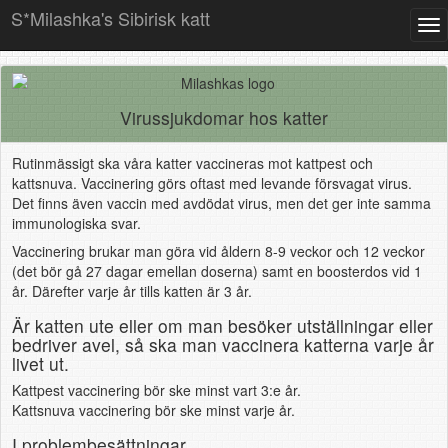
S*Milashka's Sibirisk katt
Tog
Virussjukdomar hos katter
Rutinmässigt ska våra katter vaccineras mot kattpest och
kattsnuva. Vaccinering görs oftast med levande försvagat virus.
Det finns även vaccin med avdödat virus, men det ger inte samma
immunologiska svar.
Vaccinering brukar man göra vid åldern 8-9 veckor och 12 veckor
(det bör gå 27 dagar emellan doserna) samt en boosterdos vid 1
år. Därefter varje år tills katten är 3 år.
Är katten ute eller om man besöker utställningar eller
bedriver avel, så ska man vaccinera katterna varje år
livet ut.
Kattpest vaccinering bör ske minst vart 3:e år.
Kattsnuva vaccinering bör ske minst varje år.
I problembesättningar