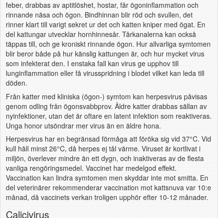
feber, drabbas av aptitlöshet, hostar, får ögoninflammation och
rinnande näsa och ögon. Bindhinnan blir röd och svullen, det
rinner klart till varigt sekret ur det och katten kniper med ögat. En
del kattungar utvecklar hornhinnesår. Tårkanalerna kan också
täppas till, och ge kroniskt rinnande ögon. Hur allvarliga symtomen
blir beror både på hur känslig kattungen är, och hur mycket virus
som infekterat den. I enstaka fall kan virus ge upphov till
lunginflammation eller få virusspridning i blodet vilket kan leda till
döden.
Från katter med kliniska (ögon-) symtom kan herpesvirus påvisas
genom odling från ögonsvabbprov. Äldre katter drabbas sällan av
nyinfektioner, utan det är oftare en latent infektion som reaktiveras.
Unga honor utsöndrar mer virus än en äldre hona.
Herpesvirus har en begränsad förmåga att föröka sig vid 37°C. Vid
kull håll minst 26°C, då herpes ej tål värme. Viruset är kortlivat i
miljön, överlever mindre än ett dygn, och inaktiveras av de flesta
vanliga rengöringsmedel. Vaccinet har medelgod effekt.
Vaccination kan lindra symtomen men skyddar inte mot smitta. En
del veterinärer rekommenderar vaccination mot kattsnuva var 10:e
månad, då vaccinets verkan troligen upphör efter 10-12 månader.
Calicivirus