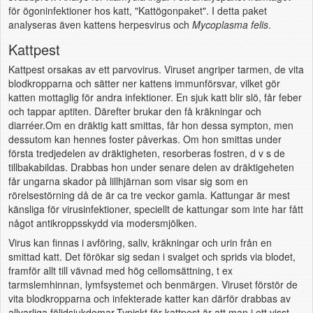
för ögoninfektioner hos katt, "Kattögonpaket". I detta paket
analyseras även kattens herpesvirus och
Mycoplasma
felis
.
Kattpest
Kattpest orsakas av ett parvovirus. Viruset angriper tarmen, de vita
blodkropparna och sätter ner kattens immunförsvar, vilket gör
katten mottaglig för andra infektioner. En sjuk katt blir slö, får feber
och tappar aptiten. Därefter brukar den få kräkningar och
diarréer.Om en dräktig katt smittas, får hon dessa sympton, men
dessutom kan hennes foster påverkas. Om hon smittas under
första tredjedelen av dräktigheten, resorberas fostren, d v s de
tillbakabildas. Drabbas hon under senare delen av dräktigeheten
får ungarna skador på lillhjärnan som visar sig som en
rörelsestörning då de är ca tre veckor gamla. Kattungar är mest
känsliga för virusinfektioner, speciellt de kattungar som inte har fått
något antikroppsskydd via modersmjölken.
Virus kan finnas i avföring, saliv, kräkningar och urin från en
smittad katt. Det förökar sig sedan i svalget och sprids via blodet,
framför allt till vävnad med hög cellomsättning, t ex
tarmslemhinnan, lymfsystemet och benmärgen. Viruset förstör de
vita blodkropparna och infekterade katter kan därför drabbas av
allvarliga följdsjukdomar.Typiskt för kattpest är att man i ett visst