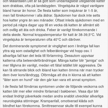
och Mälardalen.Det är så gott som undantagslöst utegående katter
som drabbas, ofta på landsbygden. Vingelsjuka är något vanligare
bland hanar än honor. De flesta katter som insjuknar är 1-5 år,
men fall förekommer i alla åldrar. Sjukdomen har dock inte setts
hos katter yngre än sex månader. Oftast inleds sjukdomen med en
period på några dagar upp till en vecka då katten är allmänt slö
och ovillig att äta och dricka. Feber är vanligt förekommande i
detta skede. Normal kroppstemperatur för katt är 38-39,5°C. Vid
vingelsjuka är temperaturen ofta 40°C och däröver.
Det dominerande symptomet är vinglighet som i lindriga fall kan
yttra sig som ostadighet och felberäkningar vid hopp osv. I
allvarliga fall kan det leda till förlamning. Dessutom uppvisar
katterna ofta beteendeförändringar. Många katter blir ”jamiga” och
mer tillgivna än vanligt, medan ett fåtal istället blir aggressiva. De
kan få stirrande blick och ibland kan katten ömma när man trycker
dem över kors/ländrygg. Oförmåga att dra in klorna så att katten
"låter som en hund" när den går kan vara ett annat symptom.
I de flesta fall förvärras symtomen under de följande veckorna och
katten blir mer eller mindre förlamad i bakbenen. Vissa djur blir
endast lindrigt påverkade medan andra snabbt utvecklar allvarliga
neurologiska störningar. Krampanfall, omotiverad klåda och
blindhet kan förekomma. Smittreservoar skulle till exempel kunna