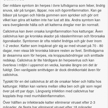
Ger mildare symtom än herpes i övre luftvägarna som feber, lindrig
snuva, sår på tungan, läppar, nos och ögoninflammation. Kan ge
blåsor på tungan och hårda gommen som spricker och gör ont
vilket kan göra att katten inte har lust att äta. Andra symtom kan
vara övergående hälta och att katterna dreglar mer än normalt.
Calicivirus kan även orsaka lunginflammation hos kattungar. Även
calicivirus kan ge kroniska skador på nässlemhinnan och förorsaka
ögonskador. Symtomen är ofta relativt lindriga och går över inom
1-2 veckor. Katter som insjuknat gör sig av med viruset på 70 - 80
dagar, men vissa blir kroniska bärare resten av livet. Smittvägarna
är desamma som för herpes, via kroppsutsöndringar och smittade
redskap. Calicivirus är lite härdigare än herpesvirus och kan
överleva i miljön i uppemot en vecka, kanske längre om det är
fuktigt. Den vanligaste smittvägen är dock direktkontakt även för
calicivirus.
Typiskt för en del calicivirus är att de orsakar feber och hälta hos
kattungar. Hältan kan variera mellan olika ben och går som regel
över på ett par dygn. Långvarig infektion med calicivirus har
kopplats ihop med munhåleinflammation.
Över hälften av infekterade katter eliminerar viruset efter 2-3
månader, de flesta har eliminerat viruset efter 18 månader.