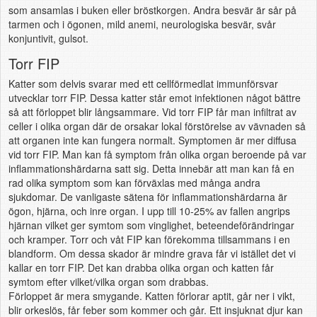
som ansamlas i buken eller bröstkorgen. Andra besvär är sår på
tarmen och i ögonen, mild anemi, neurologiska besvär, svår
konjuntivit, gulsot.
Torr FIP
Katter som delvis svarar med ett cellförmedlat immunförsvar
utvecklar torr FIP. Dessa katter står emot infektionen något bättre
så att förloppet blir långsammare. Vid torr FIP får man infiltrat av
celler i olika organ där de orsakar lokal förstörelse av vävnaden så
att organen inte kan fungera normalt. Symptomen är mer diffusa
vid torr FIP. Man kan få symptom från olika organ beroende på var
inflammationshärdarna satt sig. Detta innebär att man kan få en
rad olika symptom som kan förväxlas med många andra
sjukdomar. De vanligaste sätena för inflammationshärdarna är
ögon, hjärna, och inre organ. I upp till 10-25% av fallen angrips
hjärnan vilket ger symtom som vinglighet, beteendeförändringar
och kramper. Torr och våt FIP kan förekomma tillsammans i en
blandform. Om dessa skador är mindre grava får vi istället det vi
kallar en torr FIP. Det kan drabba olika organ och katten får
symtom efter vilket/vilka organ som drabbas.
Förloppet är mera smygande. Katten förlorar aptit, går ner i vikt,
blir orkeslös, får feber som kommer och går. Ett insjuknat djur kan