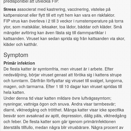
predisponibel att utveckla FIP.
Stress
associerat med kastrering, vaccinering, vistelse på
kattpensionat eller flytt till ett nytt hem kan vara en riskfaktor.
FIP virus kan överleva i 2 till 3 veckor i rumstemperature på torra
ytor, som matskålar, leksaker, toa lådor, bäddar och kläder. Små
mängder avföring kan även fästa sig till dammpartiklar i
kattsanden. Viruset kan sedan sprida sig från kattsanden via skor,
kläder och katthår.
Symptom
Primär infektion
De flesta katter är symtomfria, men viruset är i arbete. Efter
nedsväljning, börjar viruset genast att föröka sig i kattens strupe
och tunntarm. Därifrån förflyattar sig viruset till svalget, lungorna,
magen, och tarmarna. Efter 1 till 10 dagar kan viruset spridas till
hela katten.
Under denna tid visar katten mildare övre luftvägssymtom;
nysningar, vattniga ögon och snuva. Andra visar tarmbesvär;
diarré, viktnedgång och trötthet. Många katter visar icke specifika
besvär som avsaknad av aptit, depression, dålig päls, viktnedgång
och feber. De flesta katter som går igenom primärinfektionen
återställs tillfullo, medan några blir virusbärare. Några procent av