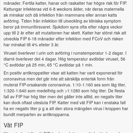
månader. Fertila katter, hanar och raskatter har högre risk för FIP.
Kattungar infekteras vid 6-8 weckors ålder, när deras maternella
ak minskar och då infektion från mammans eller annan katts
avföring. Tiden från infektion till utveckling av kliniska symptom
beror på immunförsvaret. Sjukdom syns ofta efter några veckor
upp till 2 år efter att mutationen har skett. Katter har störst risk att
utveckla FIP 6-18 månader efter infektion med FCoV och risken
har minskat till 4% efeter 3 år.
Viruset överlever i urin och avföring i rumstemperatur 1-2 dagar. I
diarré överlever det 4 dagar. Hög temperatur avdödar viruset, 56
°C
avdödar på 25 min, 65
°C
avdödar på 1 min.
En positiv antikroppstiter visar att katten har varit exponerad för
coronavirus men det går inte att särskilja enterisk form från
muterat FIP-orsakande coronavirus. 1:10-1:160 ses som låg titer,
1:320-1:640 som medelhög och >1:1280 som hög titer. De flesta
fall av FIP har hög titer men det gäller inte alltid, en negativ titer
kan dock oftast utesluta FIP. Katter med våt FIP kan i enstaka fall
ha en negativ titer p g a att den stora mängden virus i kroppen har
bundit merparten av antikropparna.
Våt FIP