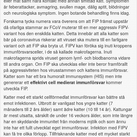
eller mat samt nära kontakt med annan smittad katt. Symptomen
är feberattacker, avmagring, svullen mage, dålig aptit, blödningar
och neurologiska symptom. Ingen botande behandling finns idag.
Forskarna tycks numera vara överens om att FIP främst uppstår
då ofarliga stammar av FCoV muterar till en mer aggressiv FIPV-
variant hos den enskilda katten. Detta innebär att alla katter som
bär på coronavirus riskerar att viruset ska mutera till en farligare
variant och att FIP ska bryta ut. FIPV kan föröka sig inuti kroppens
immunförsvarsceller, i de så kallade makrofagerna. Inuti
makrofagerna sprids viruset genom lymf- och blodbanorna vidare
till andra organ. Om FIP ska utvecklas eller inte beror framförallt
på aggressiviteten hos virusstammen och kattens immunförsvar.
Katter som har ett bra humoralt immunsystem (HIS) men inte
genererar ett
effektivt cell medierat immunförsvar
kommer
utveckla FIP.
Katter med ett starkt cellförmedlat immunförsvar kan bättre stå
emot infektionen. Utbrott är vanligast hos yngre katter (7
månaders till 2 års ålder) samt ädre katter (10 till 14 år). Kattungar
är mest utsatta, särskilt de under 16 veckors ålder, som inte längre
har en skyddande immunitet från moderns mjölk och som ännu
inte har ett fullt utvecklat eget immunförsvar. Infektion med FIPV
kan få tre olika förlopp. Tillfrisknande katter med ett mycket starkt