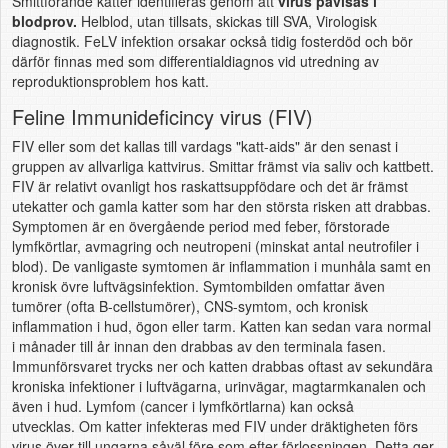
Smittförande katter identifieras genom att
virus påvisas i
blodprov.
Helblod, utan tillsats, skickas till SVA, Virologisk
diagnostik. FeLV infektion orsakar också tidig fosterdöd och bör
därför finnas med som differentialdiagnos vid utredning av
reproduktionsproblem hos katt.
Feline Immunideficincy virus (FIV)
FIV eller som det kallas till vardags "katt-aids" är den senast i
gruppen av allvarliga kattvirus. Smittar främst via saliv och kattbett.
FIV är relativt ovanligt hos raskattsuppfödare och det är främst
utekatter och gamla katter som har den största risken att drabbas.
Symptomen är en övergående period med feber, förstorade
lymfkörtlar, avmagring och neutropeni (minskat antal neutrofiler i
blod). De vanligaste symtomen är inflammation i munhåla samt en
kronisk övre luftvägsinfektion. Symtombilden omfattar även
tumörer (ofta B-cellstumörer), CNS-symtom, och kronisk
inflammation i hud, ögon eller tarm. Katten kan sedan vara normal
i månader till år innan den drabbas av den terminala fasen.
Immunförsvaret trycks ner och katten drabbas oftast av sekundära
kroniska infektioner i luftvägarna, urinvägar, magtarmkanalen och
även i hud. Lymfom (cancer i lymfkörtlarna) kan också
utvecklas. Om katter infekteras med FIV under dräktigheten förs
virus över till ungarna såväl före som efter förlossningen. Detta ger