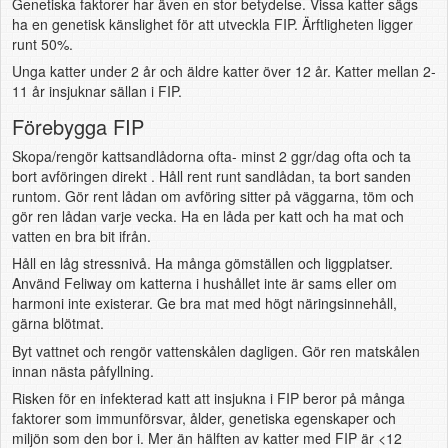
Genetiska faktorer har även en stor betydelse.
Vissa katter sägs
ha en genetisk känslighet för att utveckla FIP. Ärftligheten ligger
runt 50%
.
Unga katter under 2 år och äldre katter över 12 år. Katter mellan 2-
11 år insjuknar sällan i FIP.
Förebygga FIP
Skopa/rengör kattsandlådorna ofta- minst 2 ggr/dag ofta och ta
bort avföringen direkt . Håll rent runt sandlådan, ta bort sanden
runtom. Gör rent lådan om avföring sitter på väggarna, töm och
gör ren lådan varje vecka. Ha en låda per katt och ha mat och
vatten en bra bit ifrån.
Håll en låg stressnivå. Ha många gömställen och liggplatser.
Använd Feliway om katterna i hushållet inte är sams eller om
harmoni inte existerar. Ge bra mat med högt näringsinnehåll,
gärna blötmat.
Byt vattnet och rengör vattenskålen dagligen. Gör ren matskålen
innan nästa påfyllning.
Risken för en infekterad katt att insjukna i FIP beror på många
faktorer som immunförsvar, ålder, genetiska egenskaper och
miljön som den bor i. Mer än hälften av katter med FIP är <12