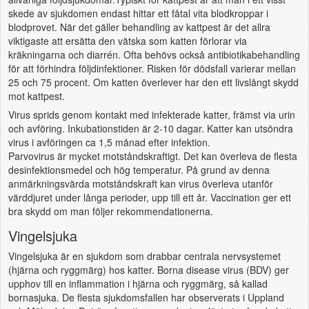
skede av sjukdomen endast hittar ett fåtal vita blodkroppar i
blodprovet. När det gäller behandling av kattpest är det allra
viktigaste att ersätta den vätska som katten förlorar via
kräkningarna och diarrén. Ofta behövs också antibiotikabehandling
för att förhindra följdinfektioner. Risken för dödsfall varierar mellan
25 och 75 procent. Om katten överlever har den ett livslångt skydd
mot kattpest.
Virus sprids genom kontakt med infekterade katter, främst via urin
och avföring. Inkubationstiden är 2-10 dagar. Katter kan utsöndra
virus i avföringen ca 1,5 månad efter infektion.
Parvovirus är mycket motståndskraftigt. Det kan överleva de flesta
desinfektionsmedel och hög temperatur. På grund av denna
anmärkningsvärda motståndskraft kan virus överleva utanför
värddjuret under långa perioder, upp till ett år. Vaccination ger ett
bra skydd om man följer rekommendationerna.
Vingelsjuka
Vingelsjuka är en sjukdom som drabbar centrala nervsystemet
(hjärna och ryggmärg) hos katter. Borna disease virus (BDV) ger
upphov till en inflammation i hjärna och ryggmärg, så kallad
bornasjuka. De flesta sjukdomsfallen har observerats i Uppland