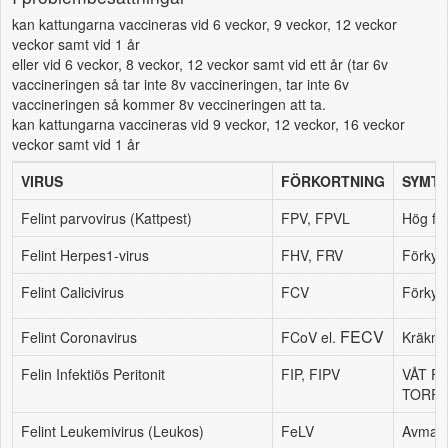
kan kattungarna vaccineras vid 6 veckor, 9 veckor, 12 veckor
veckor samt vid 1 år
eller vid 6 veckor, 8 veckor, 12 veckor samt vid ett år (tar 6v
vaccineringen så tar inte 8v vaccineringen, tar inte 6v
vaccineringen så kommer 8v veccineringen att ta.
kan kattungarna vaccineras vid 9 veckor, 12 veckor, 16 veckor
veckor samt vid 1 år
VIRUS
FÖRKORTNING
SYMT
Felint parvovirus (Kattpest)
FPV, FPVL
Hög feb
Felint Herpes1-virus
FHV, FRV
Förkyln
Felint Calicivirus
FCV
Förkyln
FECV
Felint Coronavirus
FCoV el.
Kräknin
Felin Infektiös Peritonit
FIP, FIPV
VÅT FIP
TORR F
Felint Leukemivirus (Leukos)
FeLV
Avmagri