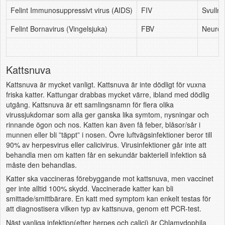
Felint Immunosuppressivt virus (AIDS)
FIV
Svullna
Felint Bornavirus (Vingelsjuka)
FBV
Neurol
Kattsnuva
Kattsnuva är mycket vanligt. Kattsnuva är inte dödligt för vuxna
friska katter. Kattungar drabbas mycket värre, ibland med dödlig
utgång. Kattsnuva är ett samlingsnamn för flera olika
virussjukdomar som alla ger ganska lika symtom, nysningar och
rinnande ögon och nos. Katten kan även få feber, blåsor/sår i
munnen eller bli ”täppt” i nosen. Övre luftvägsinfektioner beror till
90% av herpesvirus eller calicivirus. Virusinfektioner går inte att
behandla men om katten får en sekundär bakteriell infektion så
måste den behandlas.
Katter ska vaccineras förebyggande mot kattsnuva, men vaccinet
ger inte alltid 100% skydd. Vaccinerade katter kan bli
smittade/smittbärare. En katt med symptom kan enkelt testas för
att diagnostisera vilken typ av kattsnuva, genom ett PCR-test.
Näst vanliga infektion(efter herpes och calici) är Chlamydophila