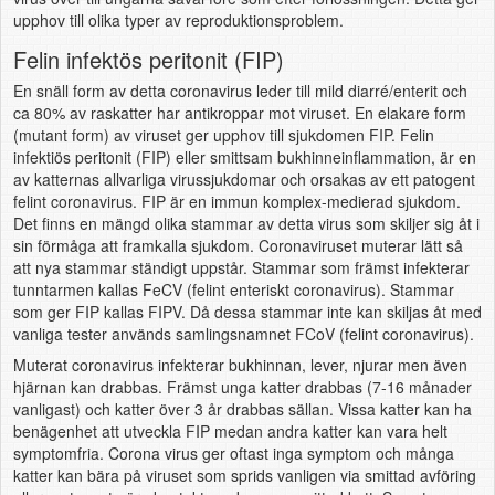
upphov till olika typer av reproduktionsproblem.
Felin infektös peritonit (FIP)
En snäll form av detta coronavirus leder till mild diarré/enterit och
ca 80% av raskatter har antikroppar mot viruset. En elakare form
(mutant form) av viruset ger upphov till sjukdomen FIP. Felin
infektiös peritonit (FIP) eller smittsam bukhinneinflammation, är en
av katternas allvarliga virussjukdomar och orsakas av ett patogent
felint coronavirus. FIP är en immun komplex-medierad sjukdom.
Det finns en mängd olika stammar av detta virus som skiljer sig åt i
sin förmåga att framkalla sjukdom. Coronaviruset muterar lätt så
att nya stammar ständigt uppstår. Stammar som främst infekterar
tunntarmen kallas FeCV (felint enteriskt coronavirus). Stammar
som ger FIP kallas FIPV. Då dessa stammar inte kan skiljas åt med
vanliga tester används samlingsnamnet FCoV (felint coronavirus).
Muterat coronavirus infekterar bukhinnan, lever, njurar men även
hjärnan kan drabbas. Främst unga katter drabbas (7-16 månader
vanligast) och katter över 3 år drabbas sällan. Vissa katter kan ha
benägenhet att utveckla FIP medan andra katter kan vara helt
symptomfria. Corona virus ger oftast inga symptom och många
katter kan bära på viruset som sprids vanligen via smittad avföring