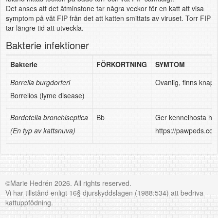
Det anses att det åtminstone tar några veckor för en katt att visa
symptom på våt FIP från det att katten smittats av viruset. Torr FIP
tar längre tid att utveckla.
Bakterie infektioner
Bakterie
FÖRKORTNING
SYMTOM
Borrelia burgdorferi
Ovanlig, finns knapp
Borrelios (lyme disease)
Bordetella bronchiseptica
Bb
Ger kennelhosta hos 
(En typ av kattsnuva)
https://pawpeds.com
©Marie Hedrén 2026. All rights reserved.
Vi har tillstånd enligt 16§ djurskyddslagen (1988:534) att bedriva
kattuppfödning.