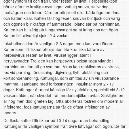
ögonsymtom till och från under resten av livet. Herpesinfektion
börjar ofta me kraftiga nysningar, vattnig snuva, salivering,
matvägran och feber. Därefter börjar ett eller båda ögonen rinna
och katten kisar. Katten får hög feber, snuvan blir tjock och varig
och ögonen blir kraftigt inflammerade, ibland sår på hornhinnan.
Katten kan bli sårig på tungan/svalget samt kring nos och ögon.
Katten blir allvarligt sjuk i 2-4 veckor.
Inkubationstiden är vanligen 2-6 dagar, men kan vara längre.
Katter som tillfrisknat blir symtomfria kroniska bärare av
herpesvirus resten av livet. Viruset ligger latent i
nervvävnaden.Troligen kan herpesvirus också ligga vilande i
hornhinnan utan att ge symtom. Virus kan reaktiveras av stress,
tex vid parning, förlossning, digivning, flytt, utställning och
kortisonbehandling. Kattungar, som smittas av sin virusbärande
mamma i samband med förlossningen, insjuknar inom 2 - 17
dagar. Kattungar är mest känsliga för nyinfektion, speciellt vid 8-12
veckors ålder, när skyddet från modersmjölken avtar. Sjukligheten
är hög men dödligheten låg.
Ofta aborteras fostren om modern är
infekterad, föds kattungarna så får de oftast infektionen av
modern.
De flesta katter tillfrisknar på 10-14 dagar utan behandling.
Kattungar får vanligen symtom från övre luftvägar och ögon. De får