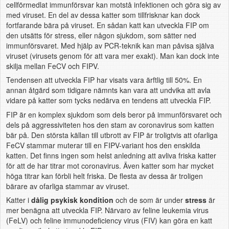
cellförmedlat immunförsvar kan motstå infektionen och göra sig av
med viruset. En del av dessa katter som tillfrisknar kan dock
fortfarande bära på viruset. En sådan katt kan utveckla FIP om
den utsätts för stress, eller någon sjukdom, som sätter ned
immunförsvaret. Med hjälp av PCR-teknik kan man påvisa själva
viruset (virusets genom för att vara mer exakt). Man kan dock inte
skilja mellan FeCV och FIPV.
Tendensen att utveckla FIP har visats vara ärftlig till 50%. En
annan åtgärd som tidigare nämnts kan vara att undvika att avla
vidare på katter som tycks nedärva en tendens att utveckla FIP.
FIP är en komplex sjukdom som dels beror på immunförsvaret och
dels på aggressiviteten hos den stam av coronavirus som katten
bär på. Den största källan till utbrott av FIP är troligtvis att ofarliga
FeCV stammar muterar till en FIPV-variant hos den enskilda
katten. Det finns ingen som helst anledning att avliva friska katter
för att de har titrar mot coronavirus. Även katter som har mycket
höga titrar kan förbli helt friska. De flesta av dessa är troligen
bärare av ofarliga stammar av viruset.
Katter i
dålig psykisk kondition
och de som är under
stress
är
mer benägna att utveckla FIP. Närvaro av feline leukemia virus
(FeLV) och feline immunodeficiency virus (FIV) kan göra en katt