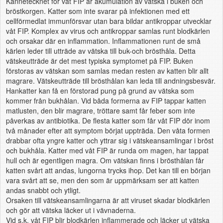
Kännetecknet för våt FIP är akumulation av vätska i buken och
bröstkorgen. Katter som inte svarar på infektionen med ett
cellförmedlat immunförsvar utan bara bildar antikroppar utvecklar
våt FIP. Komplex av virus och antikroppar samlas runt blodkärlen
och orsakar där en inflammation. Inflammationen runt de små
kärlen leder till utträde av vätska till buk-och brösthåla. Detta
vätskeutträde är det mest typiska symptomet på FIP. Buken
förstoras av vätskan som samlas medan resten av katten blir allt
magrare. Vätskeutträde till brösthålan kan leda till andningsbesvär.
Hankatter kan få en förstorad pung på grund av vätska som
kommer från bukhålan. Vid båda formerna av FIP tappar katten
matlusten, den blir magrare, tröttare samt får feber som inte
påverkas av antibiotika. De flesta katter som får våt FIP dör inom
två månader efter att symptom börjat uppträda. Den våta formen
drabbar ofta yngre katter och yttrar sig i vätskeansamlingar i bröst
och bukhåla. Katter med våt FIP är runda om magen, har tappat
hull och är egentligen magra. Om vätskan finns i brösthålan får
katten svårt att andas, lungorna trycks ihop. Det kan till en början
vara svårt att se, men den som är uppmärksam ser att katten
andas snabbt och ytligt.
Orsaken till vätskeansamlingarna är att viruset skadar blodkärlen
och gör att vätska läcker ut i vävnaderna.
Vid s.k. våt FIP blir blodkärlen inflammerade och läcker ut vätska