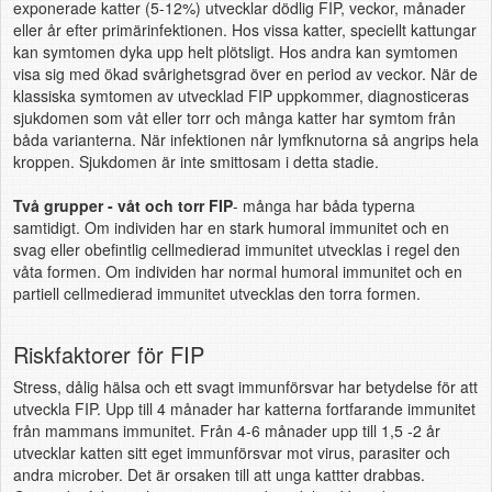
exponerade katter (5-12%) utvecklar dödlig FIP, veckor, månader
eller år efter primärinfektionen. Hos vissa katter, speciellt kattungar
kan symtomen dyka upp helt plötsligt. Hos andra kan symtomen
visa sig med ökad svårighetsgrad över en period av veckor. När de
klassiska symtomen av utvecklad FIP uppkommer, diagnosticeras
sjukdomen som våt eller torr och många katter har symtom från
båda varianterna. När infektionen når lymfknutorna så angrips hela
kroppen. Sjukdomen är inte smittosam i detta stadie.
Två grupper - våt och torr FIP
- många har båda typerna
samtidigt.
Om individen har en stark humoral immunitet och en
svag eller obefintlig cellmedierad immunitet utvecklas i regel den
våta formen. Om individen har normal humoral immunitet och en
partiell cellmedierad immunitet utvecklas den torra formen
.
Riskfaktorer för FIP
Stress, dålig hälsa och ett svagt immunförsvar har betydelse för att
utveckla FIP. Upp till 4 månader har katterna fortfarande immunitet
från mammans immunitet. Från 4-6 månader upp till 1,5 -2 år
utvecklar katten sitt eget immunförsvar mot virus, parasiter och
andra microber. Det är orsaken till att unga kattter drabbas.