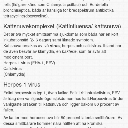
felis (tidigare känd som Chlamydia psittaci) och Bordetella
bronchiseptica, båda är känsliga för bredspektrum antibiotika
tetracycline(doxycycline).
Kattsnuvekomplexet (Kattinfluensa/ kattsnuva)
Det är två mycket smittsamma sjukdomar som båda har en kort
inkubationstid (2- 6 dagar) samt liknade symptom.
Kattsnuva orsakas av två
virus
; herpes och calicivirus. Ibland har
de även besvär av klamydia, en
bakterie
, som är svår att
medicinera bort.
Herpes 1 virus (FHV-1, FRV)
Calicivirus
(Chlamydia)
Herpes 1 virus
Felint herpesvirus typ 1, även kallad Felint rhinotrakeitvirus, FRV,
är idag den vanligaste ögonsjukdomen hos katt.Herpesvirus är den
vanligaste orsaken till kattsnuva och ligger bakom 80 procent av
fallen.
Av katter med herpessnuva blir 80 procent latenta smittbärare. Av
dessa smittbärare kommer nära hälften att ha kroniska