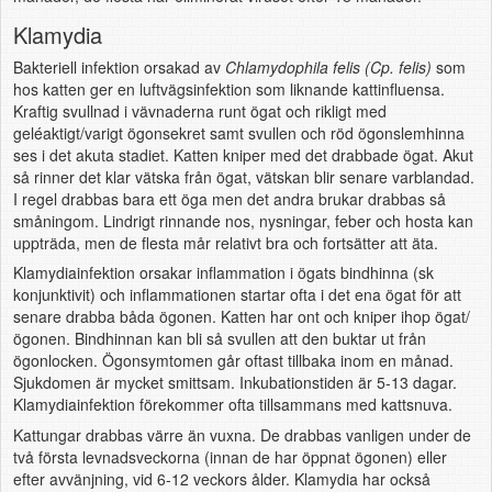
Klamydia
Bakteriell infektion orsakad av
Chlamydophila felis (Cp. felis)
som
hos katten ger en luftvägsinfektion som liknande kattinfluensa.
Kraftig svullnad i vävnaderna runt ögat och rikligt med
geléaktigt/varigt ögonsekret samt svullen och röd ögonslemhinna
ses i det akuta stadiet. Katten kniper med det drabbade ögat. Akut
så rinner det klar vätska från ögat, vätskan blir senare varblandad.
I regel drabbas bara ett öga men det andra brukar drabbas så
småningom. Lindrigt rinnande nos, nysningar, feber och hosta kan
uppträda, men de flesta mår relativt bra och fortsätter att äta.
Klamydiainfektion orsakar inflammation i ögats bindhinna (sk
konjunktivit) och inflammationen startar ofta i det ena ögat för att
senare drabba båda ögonen. Katten har ont och kniper ihop ögat/
ögonen. Bindhinnan kan bli så svullen att den buktar ut från
ögonlocken. Ögonsymtomen går oftast tillbaka inom en månad.
Sjukdomen är mycket smittsam. Inkubationstiden är 5-13 dagar.
Klamydiainfektion förekommer ofta tillsammans med kattsnuva.
Kattungar drabbas värre än vuxna. De drabbas vanligen under de
två första levnadsveckorna (innan de har öppnat ögonen) eller
efter avvänjning, vid 6-12 veckors ålder. Klamydia har också